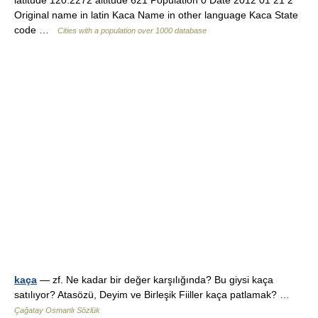
latitude 120.2272 altitude 621 Population 0 Date 2012 01 21 2
Original name in latin Kaca Name in other language Kaca State
code …
Cities with a population over 1000 database
kaça
— zf. Ne kadar bir değer karşılığında? Bu giysi kaça
satılıyor? Atasözü, Deyim ve Birleşik Fiiller kaça patlamak? …
Çağatay Osmanlı Sözlük