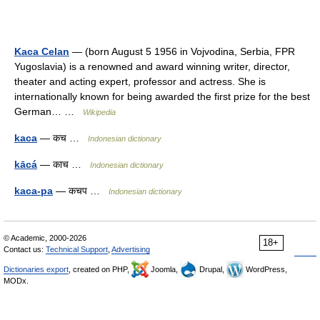
Kaca Celan
— (born August 5 1956 in Vojvodina, Serbia, FPR
Yugoslavia) is a renowned and award winning writer, director,
theater and acting expert, professor and actress. She is
internationally known for being awarded the first prize for the best
German… …
Wikipedia
kaca
— कच …
Indonesian dictionary
kācá
— काच …
Indonesian dictionary
kaca-pa
— कचप …
Indonesian dictionary
© Academic, 2000-2026
18+
Contact us:
Technical Support
,
Advertising
Dictionaries export
, created on PHP,
Joomla,
Drupal,
WordPress,
MODx.