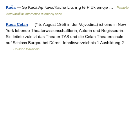
Kača
— Sp Kačà Ap Кача/Kacha L u. ir g tė P Ukrainoje …
Pasaulio
vietovardžiai. Internetinė duomenų bazė
Kaca Celan
— (* 5. August 1956 in der Vojvodina) ist eine in New
York lebende Theaterwissenschaftlerin, Autorin und Regisseurin.
Sie leitete zuletzt das Theater TAS und die Celan Theaterschule
auf Schloss Burgau bei Düren. Inhaltsverzeichnis 1 Ausbildung 2…
…
Deutsch Wikipedia