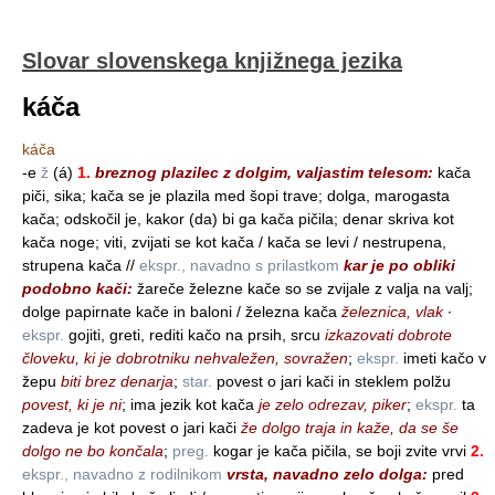
Slovar slovenskega knjižnega jezika
káča
káča
-e
ž
(á)
1.
breznog plazilec z dolgim, valjastim telesom:
kača
piči, sika; kača se je plazila med šopi trave; dolga, marogasta
kača; odskočil je, kakor (da) bi ga kača pičila; denar skriva kot
kača noge; viti, zvijati se kot kača / kača se levi / nestrupena,
strupena kača //
ekspr., navadno s prilastkom
kar je po obliki
podobno kači:
žareče železne kače so se zvijale z valja na valj;
dolge papirnate kače in baloni / železna kača
železnica, vlak
∙
ekspr.
gojiti, greti, rediti kačo na prsih, srcu
izkazovati dobrote
človeku, ki je dobrotniku nehvaležen, sovražen
;
ekspr.
imeti kačo v
žepu
biti brez denarja
;
star.
povest o jari kači in steklem polžu
povest, ki je ni
; ima jezik kot kača
je zelo odrezav, piker
;
ekspr.
ta
zadeva je kot povest o jari kači
že dolgo traja in kaže, da se še
dolgo ne bo končala
;
preg.
kogar je kača pičila, se boji zvite vrvi
2.
ekspr., navadno z rodilnikom
vrsta, navadno zelo dolga:
pred