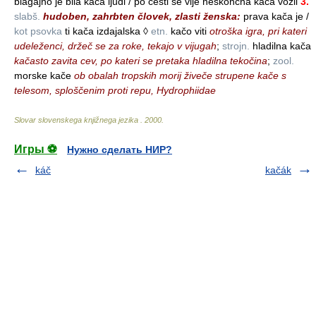
blagajno je bila kača ljudi / po cesti se vije neskončna kača vozil
3.
slabš.
hudoben, zahrbten človek, zlasti ženska:
prava kača je /
kot psovka
ti kača izdajalska ◊
etn.
kačo viti
otroška igra, pri kateri
udeleženci, držeč se za roke, tekajo v vijugah
;
strojn.
hladilna kača
kačasto zavita cev, po kateri se pretaka hladilna tekočina
;
zool.
morske kače
ob obalah tropskih morij živeče strupene kače s
telesom, sploščenim proti repu, Hydrophiidae
Slovar slovenskega knjižnega jezika
.
2000
.
Игры ⚽
Нужно сделать НИР?
káč
kačák