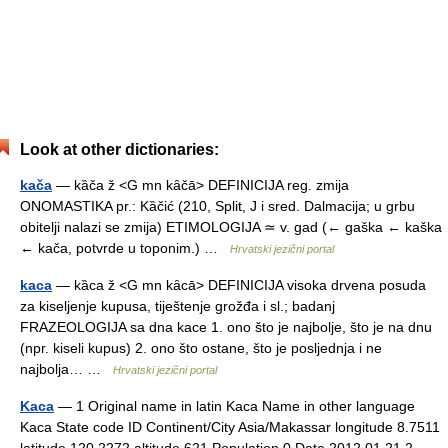
Look at other dictionaries:
kača
— kȁča ž <G mn kȃčā> DEFINICIJA reg. zmija
ONOMASTIKA pr.: Kȁčić (210, Split, J i sred. Dalmacija; u grbu
obitelji nalazi se zmija) ETIMOLOGIJA ≃ v. gad (← gaška ← kaška
← kača, potvrde u toponim.) …
Hrvatski jezični portal
kaca
— kȁca ž <G mn kȃcā> DEFINICIJA visoka drvena posuda
za kiseljenje kupusa, tiještenje grožđa i sl.; badanj
FRAZEOLOGIJA sa dna kace 1. ono što je najbolje, što je na dnu
(npr. kiseli kupus) 2. ono što ostane, što je posljednja i ne
najbolja… …
Hrvatski jezični portal
Kaca
— 1 Original name in latin Kaca Name in other language
Kaca State code ID Continent/City Asia/Makassar longitude 8.7511