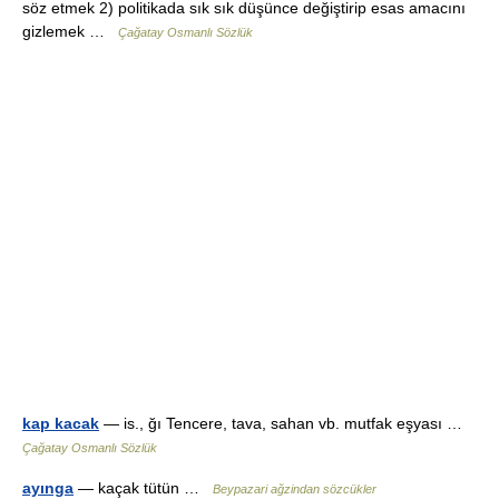
söz etmek 2) politikada sık sık düşünce değiştirip esas amacını
gizlemek …
Çağatay Osmanlı Sözlük
kap kacak
— is., ğı Tencere, tava, sahan vb. mutfak eşyası …
Çağatay Osmanlı Sözlük
ayınga
— kaçak tütün …
Beypazari ağzindan sözcükler