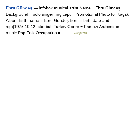
Ebru Gündeş
— Infobox musical artist Name = Ebru Gündeş
Background = solo singer Img capt = Promotional Photo for Kaçak
Album Birth name = Ebru Gündeş Born = birth date and
age|1975|10|12 Istanbul, Turkey Genre = Fantezı Arabesque
music Pop Folk Occupation =… …
Wikipedia