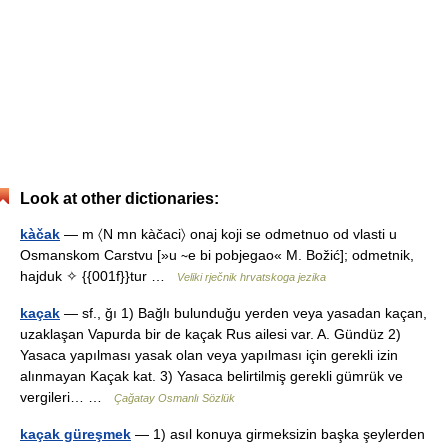
Look at other dictionaries:
kàčak
— m 〈N mn kàčaci〉 onaj koji se odmetnuo od vlasti u
Osmanskom Carstvu [»u ∼e bi pobjegao« M. Božić]; odmetnik,
hajduk ✧ {{001f}}tur …
Veliki rječnik hrvatskoga jezika
kaçak
— sf., ğı 1) Bağlı bulunduğu yerden veya yasadan kaçan,
uzaklaşan Vapurda bir de kaçak Rus ailesi var. A. Gündüz 2)
Yasaca yapılması yasak olan veya yapılması için gerekli izin
alınmayan Kaçak kat. 3) Yasaca belirtilmiş gerekli gümrük ve
vergileri… …
Çağatay Osmanlı Sözlük
kaçak güreşmek
— 1) asıl konuya girmeksizin başka şeylerden