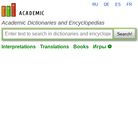
RU
DE
ES
FR
en-academic.com
Academic Dictionaries and Encyclopedias
Search!
Interpretations
Translations
Books
Игры ⚽