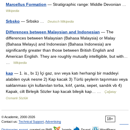
Marcellus Formation
— Stratigraphic range: Middle Devonian …
Wikipedia
Srbsko
— Srbsko …
Deutsch Wikipedia
Differences between Malaysian and Indonesian
— The
differences between Malaysian (Bahasa Malaysia) or Malay
(Bahasa Melayu) and Indonesian (Bahasa Indonesia) are
significantly greater than those between British English and
American English. They are roughly mutually intelligible, but with…
…
Wikipedia
kap
— 1. is., bı 1) İçi gaz, sıvı veya katı herhangi bir maddeyi
alabilen oyuk nesne 2) Kap kacak 3) Türlü şeylerin taşınması veya
saklanması için kullanılan torba, kılıf, çanta, sepet, sandık vb 4)
Kapak, cilt Birleşik Sözler kap kacak bileşik kap… …
Çağatay
Osmanlı Sözlük
© Academic, 2000-2026
18+
Contact us:
Technical Support
,
Advertising
Dictionaries export
, created on PHP,
Joomla,
Drupal,
WordPress,