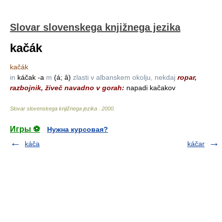
Slovar slovenskega knjižnega jezika
kačák
kačák
in
káčak -a
m
(á; ȃ)
zlasti v albanskem okolju, nekdaj
ropar,
razbojnik, živeč navadno v gorah:
napadi kačakov
Slovar slovenskega knjižnega jezika
.
2000
.
Игры ⚽
Нужна курсовая?
káča
káčar