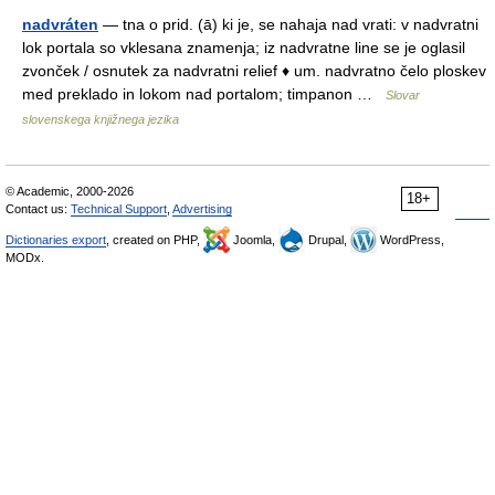
nadvráten
— tna o prid. (ā) ki je, se nahaja nad vrati: v nadvratni
lok portala so vklesana znamenja; iz nadvratne line se je oglasil
zvonček / osnutek za nadvratni relief ♦ um. nadvratno čelo ploskev
med preklado in lokom nad portalom; timpanon …
Slovar
slovenskega knjižnega jezika
© Academic, 2000-2026
18+
Contact us:
Technical Support
,
Advertising
Dictionaries export
, created on PHP,
Joomla,
Drupal,
WordPress,
MODx.