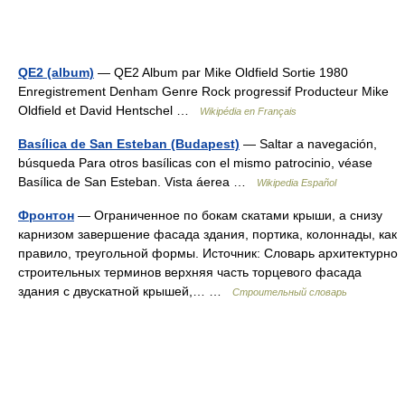
QE2 (album)
— QE2 Album par Mike Oldfield Sortie 1980
Enregistrement Denham Genre Rock progressif Producteur Mike
Oldfield et David Hentschel …
Wikipédia en Français
Basílica de San Esteban (Budapest)
— Saltar a navegación,
búsqueda Para otros basílicas con el mismo patrocinio, véase
Basílica de San Esteban. Vista áerea …
Wikipedia Español
Фронтон
— Ограниченное по бокам скатами крыши, а снизу
карнизом завершение фасада здания, портика, колоннады, как
правило, треугольной формы. Источник: Словарь архитектурно
строительных терминов верхняя часть торцевого фасада
здания с двускатной крышей,… …
Строительный словарь