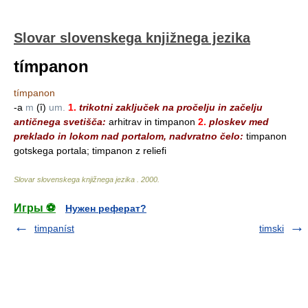
Slovar slovenskega knjižnega jezika
tímpanon
tímpanon
-a
m
(ȋ)
um.
1.
trikotni zaključek na pročelju in začelju
antičnega svetišča:
arhitrav in timpanon
2.
ploskev med
preklado in lokom nad portalom, nadvratno čelo:
timpanon
gotskega portala; timpanon z reliefi
Slovar slovenskega knjižnega jezika
.
2000
.
Игры ⚽
Нужен реферат?
timpaníst
timski