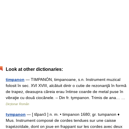
Look at other dictionaries:
timpanon
— TIMPANÓN, timpanoane, s.n. Instrument muzical
folosit în sec. XVI XVIII, alcătuit dintr o cutie de rezonanţă în formă
de trapez, deasupra căreia erau întinse coarde de metal puse în
vibraţie cu două ciocănele. – Din fr. tympanon. Trimis de ana… …
Dicționar Român
tympanon
— [ tɛ̃panɔ̃ ] n. m. • timpanon 1680; gr. tumpanon ♦
Mus. Instrument composé de cordes tendues sur une caisse
trapézoïdale, dont on joue en frappant sur les cordes avec deux