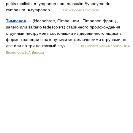
petits maillets. ● tympanon nom masculin Synonyme de
cymbalum. ● tympanon… …
Encyclopédie Universelle
Тимпанон
— (Hachebrett, Cimbal нем., Timpanon франц.,
saltero или saltério tedesco ит.) старинного происхождения
струнный инструмент, состоявший из деревянного ящика в
форме трапеции с натянутыми металлическими струнами, по
две или по три на каждый звук.… …
Энциклопедический словарь Ф.А.
Брокгауза и И.А. Ефрона