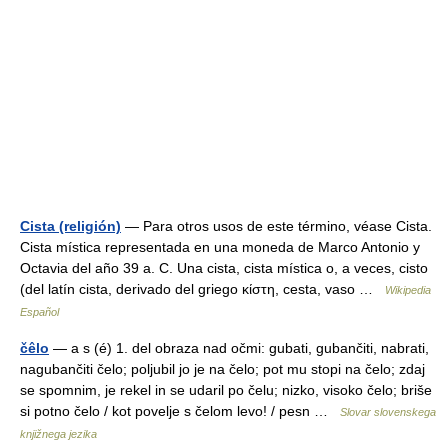
Cista (religión)
— Para otros usos de este término, véase Cista.
Cista mística representada en una moneda de Marco Antonio y
Octavia del año 39 a. C. Una cista, cista mística o, a veces, cisto
(del latín cista, derivado del griego κίστη, cesta, vaso …
Wikipedia
Español
čêlo
— a s (é) 1. del obraza nad očmi: gubati, gubančiti, nabrati,
nagubančiti čelo; poljubil jo je na čelo; pot mu stopi na čelo; zdaj
se spomnim, je rekel in se udaril po čelu; nizko, visoko čelo; briše
si potno čelo / kot povelje s čelom levo! / pesn …
Slovar slovenskega
knjižnega jezika