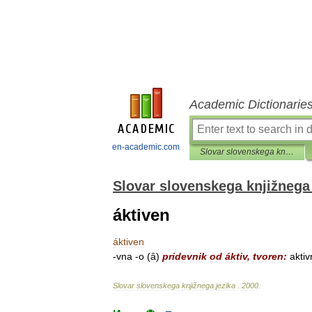
Academic Dictionarie
en-academic.com
Slovar slovenskega knjižnega jezika
Slovar slovenskega knjižnega 
áktiven
áktiven
-
vna
-
o
(
ȃ
)
pridevnik
od
áktiv
,
tvoren:
aktiv
Slovar
slovenskega
knjižnega
jezika
.
2000
.