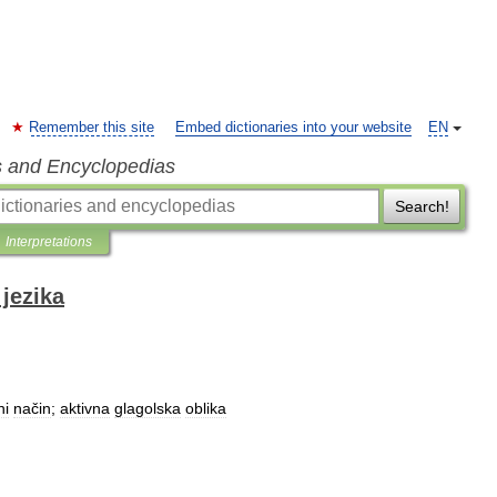
Remember this site
Embed dictionaries into your website
EN
s and Encyclopedias
Search!
Interpretations
jezika
ni
način
;
aktivna
glagolska
oblika