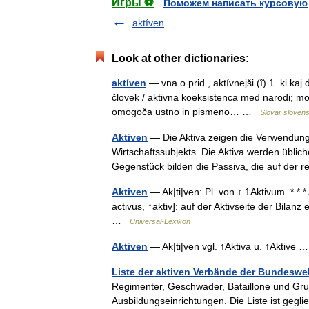
Игры ⚽
Поможем написать курсовую
aktíven
Look at other dictionaries:
aktíven
— vna o prid., aktívnejši (ȋ) 1. ki ka
človek / aktivna koeksistenca med narodi; mor
omogoča ustno in pismeno… …
Slovar slovens
Aktiven
— Die Aktiva zeigen die Verwendung d
Wirtschaftssubjekts. Die Aktiva werden übliche
Gegenstück bilden die Passiva, die auf de
Aktiven
— Ak|ti|ven: Pl. von ↑ 1Aktivum. * * * A
activus, ↑aktiv]: auf der Aktivseite der Bila
…
Universal-Lexikon
Aktiven
— Ak|ti|ven vgl. ↑Aktiva u. ↑Aktive
Liste der aktiven Verbände der Bundeswe
Regimenter, Geschwader, Bataillone und Gru
Ausbildungseinrichtungen. Die Liste ist gegl