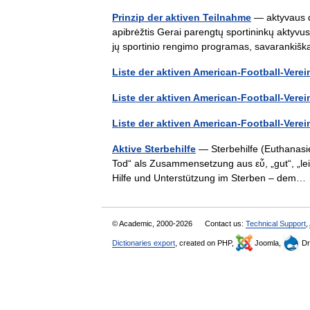
Prinzip der aktiven Teilnahme
— aktyvaus da
apibrėžtis Gerai parengtų sportininkų aktyvus
jų sportinio rengimo programas, savarankiš
Liste der aktiven American-Football-Vere
Liste der aktiven American-Football-Vere
Liste der aktiven American-Football-Vere
Aktive Sterbehilfe
— Sterbehilfe (Euthanasie
Tod“ als Zusammensetzung aus εὖ, „gut“, „le
Hilfe und Unterstützung im Sterben – de
© Academic, 2000-2026
Contact us:
Technical Support
,
Dictionaries export
, created on PHP,
Joomla,
Dr