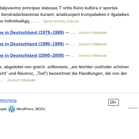
lyvavimo principas statusas T sritis Kūno kultūra ir sportas
 bendradarbiavimas kuriant, analizuojant trumpalaikes ir ilgalaikes
kas individualiųjų… …
Sporto terminų žodynas
ine in Deutschland (1979–1989)
— …
Deutsch Wikipedia
ine in Deutschland (1990–1999)
— …
Deutsch Wikipedia
ine in Deutschland (2000–2009)
— …
Deutsch Wikipedia
, abgeleitet von griech. εὐθανασία, „ein leichter und/oder schöner
icht“ und θάνατος, „Tod“) bezeichnet die Handlungen, die von der
m… …
Deutsch Wikipedia
Advertising
18+
upal,
WordPress, MODx.