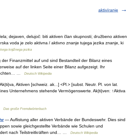
aktivíranje
j dela; dejaven, delujoč: biti aktiven član skupnosti; družbeno aktiven
ska voda je zelo aktivna / aktivno znanje tujega jezika znanje, ki
kega knjižnega jezika
er Finanzmittel auf und sind Bestandteil der Bilanz eines
rweise auf der linken Seite einer Bilanz aufgezeigt. Ihr
r rechten… …
Deutsch Wikipedia
k|ti|va, Aktiven [schweiz. ak...] <Pl.> [subst. Neutr. Pl. von lat.
nz eines Unternehmens stehende Vermögenswerte. Ak|ti|ven: ↑Aktiva
 …
Das große Fremdwörterbuch
hr
— Auflistung aller aktiven Verbände der Bundeswehr. Dies sind
ppen sowie gleichgestellte Verbände wie Schulen und
iedert nach Teilstreitkräften und… …
Deutsch Wikipedia