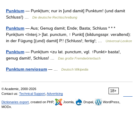
Punktum
— Pụnk|tum; nur in [und damit] Punktum! (und damit
Schluss!) …
Die deutsche Rechtschreibung
Punktum
— Aus; Genug damit; Ende; Basta; Schluss * * *
Pụnk|tum <Interj.> [lat. punctum, ↑ Punkt] (bildungsspr. veraltend):
in der Fügung [(und) damit] P.! (Schluss!; fertig!; …
Universal-Lexikon
Punktum
— Punk|tum <zu lat. punctum, vgl. ↑Punkt> basta!,
genug damit!, Schluss! …
Das große Fremdwörterbuch
Punktum nerviosum
— …
Deutsch Wikipedia
© Academic, 2000-2026
18+
Contact us:
Technical Support
,
Advertising
Dictionaries export
, created on PHP,
Joomla,
Drupal,
WordPress,
MODx.