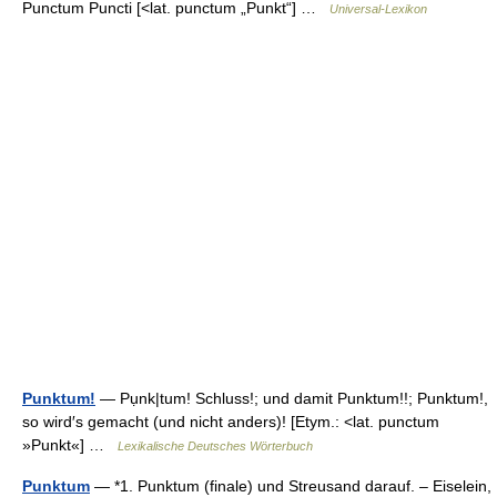
Punctum Puncti [<lat. punctum „Punkt“] …
Universal-Lexikon
Punktum!
— Pụnk|tum! Schluss!; und damit Punktum!!; Punktum!,
so wird′s gemacht (und nicht anders)! [Etym.: <lat. punctum
»Punkt«] …
Lexikalische Deutsches Wörterbuch
Punktum
— *1. Punktum (finale) und Streusand darauf. – Eiselein,