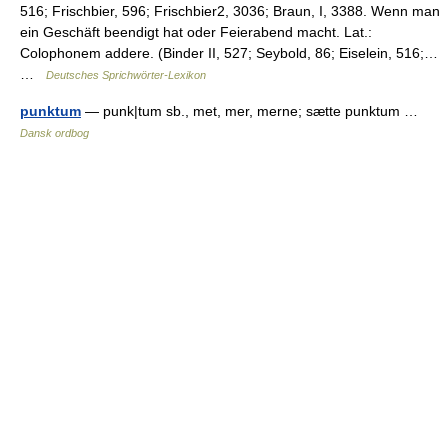
516; Frischbier, 596; Frischbier2, 3036; Braun, I, 3388. Wenn man
ein Geschäft beendigt hat oder Feierabend macht. Lat.:
Colophonem addere. (Binder II, 527; Seybold, 86; Eiselein, 516;…
…
Deutsches Sprichwörter-Lexikon
punktum
— punk|tum sb., met, mer, merne; sætte punktum …
Dansk ordbog