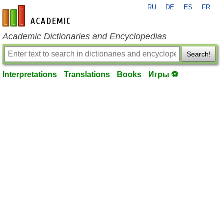
RU
DE
ES
FR
en-academic.com
Academic Dictionaries and Encyclopedias
Search!
Interpretations
Translations
Books
Игры ⚽