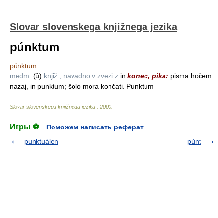
Slovar slovenskega knjižnega jezika
púnktum
púnktum
medm.
(ȗ)
knjiž., navadno v zvezi z
in
konec, pika:
pisma hočem
nazaj, in punktum; šolo mora končati. Punktum
Slovar slovenskega knjižnega jezika
.
2000
.
Игры ⚽
Поможем написать реферат
punktuálen
pùnt