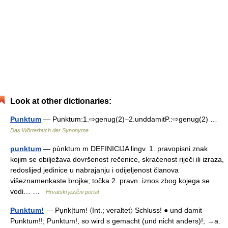
Look at other dictionaries:
Punktum
— Punktum:1.⇨genug(2)–2.unddamitP.:⇨genug(2) …
Das Wörterbuch der Synonyme
punktum
— pùnktum m DEFINICIJA lingv. 1. pravopisni znak
kojim se obilježava dovršenost rečenice, skraćenost riječi ili izraza,
redoslijed jedinice u nabrajanju i odijeljenost članova
višeznamenkaste brojke; točka 2. pravn. iznos zbog kojega se
vodi… …
Hrvatski jezični portal
Punktum!
— Pụnk|tum! 〈Int.; veraltet〉 Schluss! ● und damit
Punktum!!; Punktum!, so wird s gemacht (und nicht anders)!; →a.