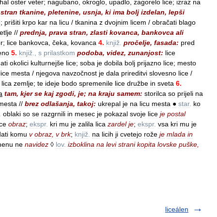
hal
oster
veter
;
nagubano
,
okroglo
,
upadlo
,
zagorelo
lice
;
izraz
na
stran
tkanine
,
pletenine
,
usnja
,
ki
ima
bolj
izdelan
,
lepši
o
;
prišiti
krpo
kar
na
licu
/
tkanina
z
dvojnim
licem
/
obračati
blago
etlje
//
prednja
,
prava
stran
,
zlasti
kovanca
,
bankovca
ali
r
;
lice
bankovca
,
čeka
,
kovanca
4
.
knjiž
.
pročelje
,
fasada:
pred
eno
5
.
knjiž
.,
s
prilastkom
podoba
,
videz
,
zunanjost:
lice
ati
okolici
kulturnejše
lice
;
soba
je
dobila
bolj
prijazno
lice
;
mesto
lice
mesta
/
njegova
navzočnost
je
dala
prireditvi
slovesno
lice
/
lica
zemlje
;
te
ideje
bodo
spremenile
lice
družbe
in
sveta
6
.
a
tam
,
kjer
se
kaj
zgodi
,
je
;
na
kraju
samem:
storilca
so
prijeli
na
mesta
//
brez
odlašanja
,
takoj:
ukrepal
je
na
licu
mesta
●
star
.
ko
.
oblaki
so
se
razgrnili
in
mesec
je
pokazal
svoje
lice
je
postal
ice
obraz
;
ekspr
.
kri
mu
je
zalila
lica
zardel
je
;
ekspr
.
vsa
kri
mu
je
ati
komu
v
obraz
,
v
brk
;
knjiž
.
na
licih
ji
cvetejo
rože
je
mlada
in
menu
ne
navidez
◊
lov
.
izboklina
na
levi
strani
kopita
lovske
puške
,
liceálen