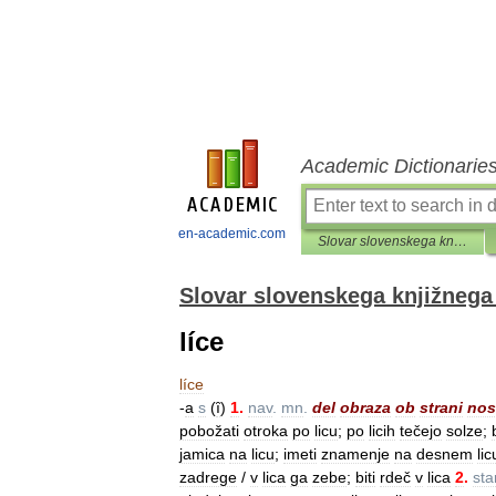
Academic Dictionarie
en-academic.com
Slovar slovenskega knjižnega jezika
Slovar slovenskega knjižnega 
líce
líce
-
a
s
(
ȋ
)
1
.
nav
.
mn
.
del
obraza
ob
strani
no
pobožati
otroka
po
licu
;
po
licih
tečejo
solze
;
jamica
na
licu
;
imeti
znamenje
na
desnem
lic
zadrege
/
v
lica
ga
zebe
;
biti
rdeč
v
lica
2
.
sta