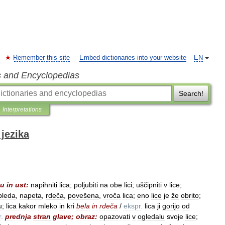
Remember this site
Embed dictionaries into your website
EN
s and Encyclopedias
Search!
Interpretations
jezika
su
in
ust:
napihniti
lica
;
poljubiti
na
obe
lici
;
uščipniti
v
lice
;
bleda
,
napeta
,
rdeča
,
povešena
,
vroča
lica
;
eno
lice
je
že
obrito
;
u
;
lica
kakor
mleko
in
kri
bela
in
rdeča
/
ekspr
.
lica
ji
gorijo
od
r
.
prednja
stran
glave
;
obraz:
opazovati
v
ogledalu
svoje
lice
;