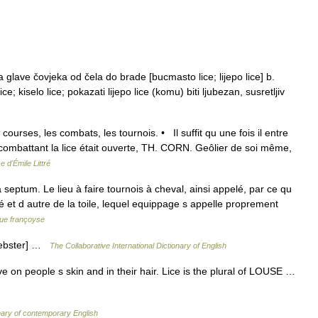
 glave čovjeka od čela do brade [bucmasto lice; lijepo lice] b.
e; kiselo lice; pokazati lijepo lice (komu) biti ljubezan, susretljiv
 courses, les combats, les tournois. • Il suffit qu une fois il entre
t combattant la lice était ouverte, TH. CORN. Geôlier de soi même,
 d'Émile Littré
septum. Le lieu à faire tournois à cheval, ainsi appelé, par ce qu
té et d autre de la toile, lequel equippage s appelle proprement
gue françoyse
 Webster] …
The Collaborative International Dictionary of English
ive on people s skin and in their hair. Lice is the plural of LOUSE …
nary of contemporary English