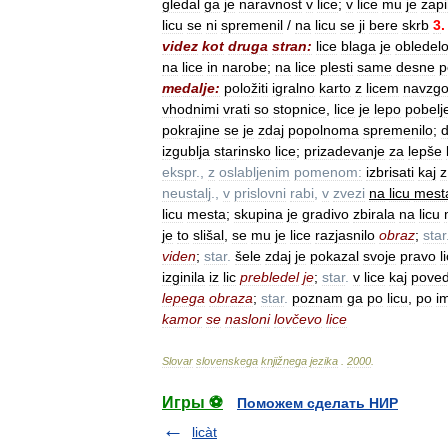
gledal
ga
je
naravnost
v
lice
;
v
lice
mu
je
zapi
licu
se
ni
spremenil
/
na
licu
se
ji
bere
skrb
3
.
videz
kot
druga
stran:
lice
blaga
je
obledel
na
lice
in
narobe
;
na
lice
plesti
same
desne
p
medalje:
položiti
igralno
karto
z
licem
navzgo
vhodnimi
vrati
so
stopnice
,
lice
je
lepo
pobelj
pokrajine
se
je
zdaj
popolnoma
spremenilo
;
d
izgublja
starinsko
lice
;
prizadevanje
za
lepše
ekspr
.,
z
oslabljenim
pomenom:
izbrisati
kaj
z
neustalj
.,
v
prislovni
rabi
,
v
zvezi
na
licu
mest
licu
mesta
;
skupina
je
gradivo
zbirala
na
licu
je
to
slišal
,
se
mu
je
lice
razjasnilo
obraz
;
star
viden
;
star
.
šele
zdaj
je
pokazal
svoje
pravo
l
izginila
iz
lic
prebledel
je
;
star
.
v
lice
kaj
poved
lepega
obraza
;
star
.
poznam
ga
po
licu
,
po
i
kamor
se
nasloni
lovčevo
lice
Slovar
slovenskega
knjižnega
jezika
.
2000
.
Игры ⚽
Поможем сделать НИР
licàt