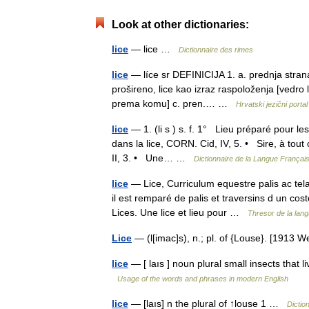
Look at other dictionaries:
lice
— lice …
Dictionnaire des rimes
lice
— líce sr DEFINICIJA 1. a. prednja strana
prošireno, lice kao izraz raspoloženja [vedro lic
prema komu] c. pren.… …
Hrvatski jezični portal
lice
— 1. (li s ) s. f. 1° Lieu préparé pour les
dans la lice, CORN. Cid, IV, 5. • Sire, à tou
II, 3. • Une… …
Dictionnaire de la Langue Française
lice
— Lice, Curriculum equestre palis ac tela 
il est remparé de palis et traversins d un cos
Lices. Une lice et lieu pour …
Thresor de la lan
Lice
— (l[imac]s), n.; pl. of {Louse}. [1913
lice
— [ laıs ] noun plural small insects that l
Usage of the words and phrases in modern English
lice
— [laıs] n the plural of ↑louse 1 …
Dictio