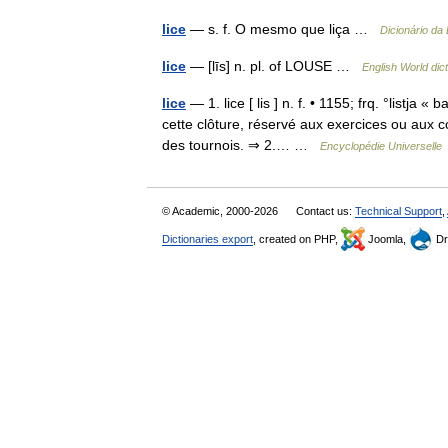
lice
— s. f. O mesmo que liça …
Dicionário da
lice
— [līs] n. pl. of LOUSE …
English World dic
lice
— 1. lice [ lis ] n. f. • 1155; frq. °listja 
cette clôture, réservé aux exercices ou aux 
des tournois. ⇒ 2.… …
Encyclopédie Universelle
© Academic, 2000-2026
Contact us:
Technical Support
,
Dictionaries export
, created on PHP,
Joomla,
Dr