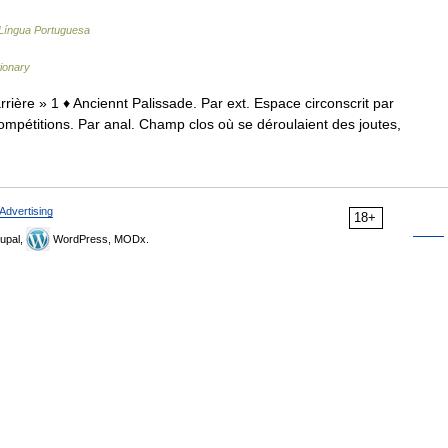
 Língua Portuguesa
tionary
« barrière » 1 ♦ Anciennt Palissade. Par ext. Espace circonscrit par
compétitions. Par anal. Champ clos où se déroulaient des joutes,
Advertising
18+
upal,
WordPress, MODx.