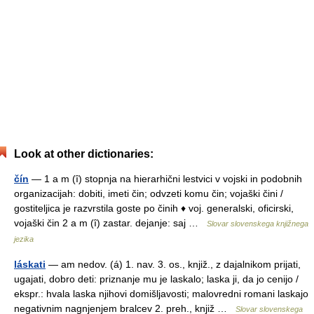
Look at other dictionaries:
čín
— 1 a m (ȋ) stopnja na hierarhični lestvici v vojski in podobnih
organizacijah: dobiti, imeti čin; odvzeti komu čin; vojaški čini /
gostiteljica je razvrstila goste po činih ♦ voj. generalski, oficirski,
vojaški čin 2 a m (ȋ) zastar. dejanje: saj …
Slovar slovenskega knjižnega
jezika
láskati
— am nedov. (á) 1. nav. 3. os., knjiž., z dajalnikom prijati,
ugajati, dobro deti: priznanje mu je laskalo; laska ji, da jo cenijo /
ekspr.: hvala laska njihovi domišljavosti; malovredni romani laskajo
negativnim nagnjenjem bralcev 2. preh., knjiž …
Slovar slovenskega