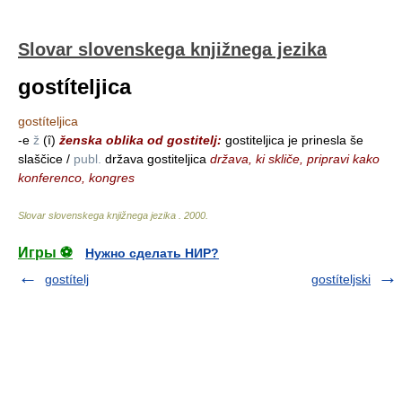
Slovar slovenskega knjižnega jezika
gostíteljica
gostíteljica
-e
ž
(ȋ)
ženska oblika od gostitelj:
gostiteljica je prinesla še
slaščice /
publ.
država gostiteljica
država, ki skliče, pripravi kako
konferenco, kongres
Slovar slovenskega knjižnega jezika
.
2000
.
Игры ⚽
Нужно сделать НИР?
gostítelj
gostíteljski