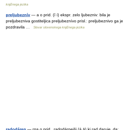
knjižnega jezika
preljubeznív
— a o prid. (ȋ í) ekspr. zelo ljubezniv: bila je
preljubezniva gostiteljica preljubeznívo prisl.: preljubeznivo ga je
pozdravila …
Slovar slovenskega knjižnega jezika
radodáren
— rna o prid., radodárnejši (á ā) ki rad daruje, da: