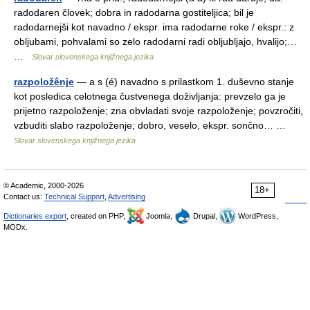
radodaren človek; dobra in radodarna gostiteljica; bil je
radodarnejši kot navadno / ekspr. ima radodarne roke / ekspr.: z
obljubami, pohvalami so zelo radodarni radi obljubljajo, hvalijo;…
…
Slovar slovenskega knjižnega jezika
razpoložênje
— a s (é) navadno s prilastkom 1. duševno stanje
kot posledica celotnega čustvenega doživljanja: prevzelo ga je
prijetno razpoloženje; zna obvladati svoje razpoloženje; povzročiti,
vzbuditi slabo razpoloženje; dobro, veselo, ekspr. sončno… …
Slovar slovenskega knjižnega jezika
© Academic, 2000-2026
18+
Contact us:
Technical Support
,
Advertising
Dictionaries export
, created on PHP,
Joomla,
Drupal,
WordPress,
MODx.