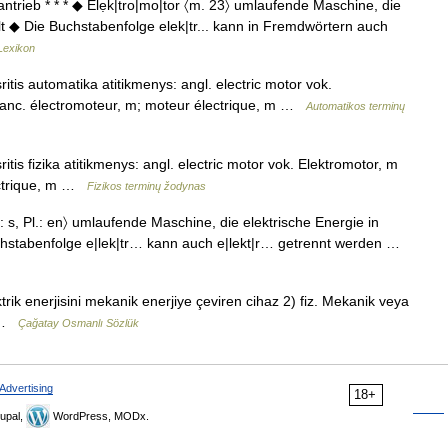
antrieb * * * ◆ Elẹk|tro|mo|tor 〈m. 23〉 umlaufende Maschine, die
t ◆ Die Buchstabenfolge elek|tr... kann in Fremdwörtern auch
Lexikon
ritis automatika atitikmenys: angl. electric motor vok.
ranc. électromoteur, m; moteur électrique, m …
Automatikos terminų
ritis fizika atitikmenys: angl. electric motor vok. Elektromotor, m
ectrique, m …
Fizikos terminų žodynas
: s, Pl.: en〉 umlaufende Maschine, die elektrische Energie in
stabenfolge e|lek|tr… kann auch e|lekt|r… getrennt werden …
trik enerjisini mekanik enerjiye çeviren cihaz 2) fiz. Mekanik veya
ç …
Çağatay Osmanlı Sözlük
Advertising
18+
upal,
WordPress, MODx.