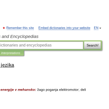
Remember this site
Embed dictionaries into your website
EN
s and Encyclopedias
Search!
Interpretations
jezika
energije
v
mehansko:
žago
poganja
elektromotor
;
deli