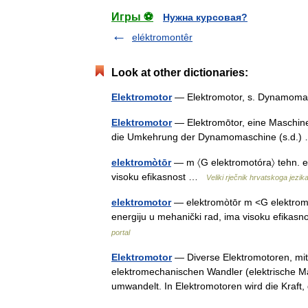
Игры ⚽
Нужна курсовая?
eléktromontêr
Look at other dictionaries:
Elektromotor
— Elektromotor, s. Dynamo
Elektromotor
— Elektromōtor, eine Maschine
die Umkehrung der Dynamomaschine (s.d.
elektromòtōr
— m 〈G elektromotóra〉 tehn. ele
visoku efikasnost …
Veliki rječnik hrvatskoga jezik
elektromotor
— elektromòtōr m <G elektromotó
energiju u mehanički rad, ima visoku efika
portal
Elektromotor
— Diverse Elektromotoren, mit
elektromechanischen Wandler (elektrische Ma
umwandelt. In Elektromotoren wird die Kra