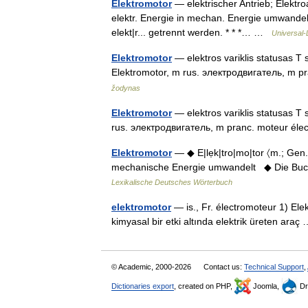
Elektromotor
— elektrischer Antrieb; Elektro
elektr. Energie in mechan. Energie umwandel
elekt|r... getrennt werden. * * *… …
Universal-
Elektromotor
— elektros variklis statusas T s
Elektromotor, m rus. электродвигатель, m p
žodynas
Elektromotor
— elektros variklis statusas T s
rus. электродвигатель, m pranc. moteur él
Elektromotor
— ◆ E|lẹk|tro|mo|tor 〈m.; Gen.
mechanische Energie umwandelt ◆ Die Buch
Lexikalische Deutsches Wörterbuch
elektromotor
— is., Fr. électromoteur 1) Elek
kimyasal bir etki altında elektrik üreten ara
© Academic, 2000-2026
Contact us:
Technical Support
,
Dictionaries export
, created on PHP,
Joomla,
Dr