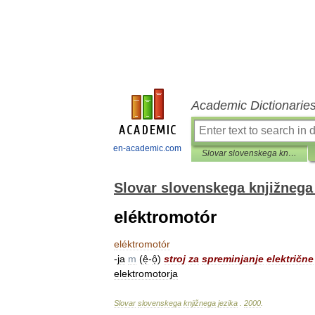
Academic Dictionarie
en-academic.com
Slovar slovenskega knjižnega jezika
Slovar slovenskega knjižnega 
eléktromotór
eléktromotór
-
ja
m
(
ẹ̑
-
ọ̑
)
stroj
za
spreminjanje
električne
elektromotorja
Slovar
slovenskega
knjižnega
jezika
.
2000
.