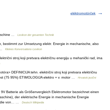
eléktromotórček
maschine …
Lexikon der gesamten Technik
, bestimmt zur Umsetzung elektr. Energie in mechanische, also
) …
Kleines Konversations-Lexikon
ktrični stroj koji pretvara električnu energiju u mehanički rad, ima
a
ra> DEFINICIJA tehn. električni stroj koji pretvara električnu
snost (75 95%) ETIMOLOGIJA elektro + v. motor …
Hrvatski jezični
 9V Batterie als Größenvergleich Elektromotor bezeichnet einen
schine), der elektrische Energie in mechanische Energie
ft, die von… …
Deutsch Wikipedia