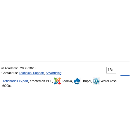
© Academic, 2000-2026
18+
Contact us:
Technical Support
,
Advertising
Dictionaries export
, created on PHP,
Joomla,
Drupal,
WordPress,
MODx.