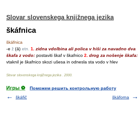
Slovar slovenskega knjižnega jezika
škáfnica
škáfnica
-e
ž
(ȃ)
etn.
1.
zidna vdolbina ali polica v hiši za navadno dva
škafa z vodo:
postaviti škaf v škafnico
2.
drog za nošenje škafa:
vtaknil je škafnico skozi ušesa in odnesla sta vodo v hlev
Slovar slovenskega knjižnega jezika
.
2000
.
Игры ⚽
Поможем решить контрольную работу
škáfič
škáfoma