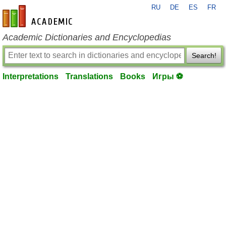
RU
DE
ES
FR
en-academic.com
Academic Dictionaries and Encyclopedias
Search!
Interpretations
Translations
Books
Игры ⚽