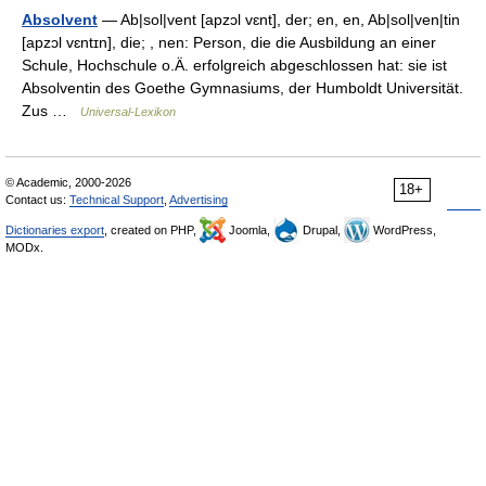
Absolvent
— Ab|sol|vent [apzɔl vɛnt], der; en, en, Ab|sol|ven|tin
[apzɔl vɛntɪn], die; , nen: Person, die die Ausbildung an einer
Schule, Hochschule o.Ä. erfolgreich abgeschlossen hat: sie ist
Absolventin des Goethe Gymnasiums, der Humboldt Universität.
Zus …
Universal-Lexikon
© Academic, 2000-2026
18+
Contact us:
Technical Support
,
Advertising
Dictionaries export
, created on PHP,
Joomla,
Drupal,
WordPress,
MODx.