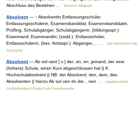
Abschluss das Bestehen …
Deutsch Wikipedia
Absolvent
— ↑ Absolventin Entlassungsschüler,
Entlassungsschülerin, Examenskandidat, Examenskandidatin,
Prüfling, Schulabgänger, Schulabgängerin; (bildungsspr.):
Examinand, Examinandin; (südd.): Entlassschüler,
Entlassschülerin; (bes. Amtsspr.): Abgänger,… …
Das Wörterbuch der
Synonyme
Absolvent
— Ab·sol·vẹnt [ v ] der; en, en; jemand, der eine
(höhere) Schule, einen Kurs abgeschlossen hat || K:
Hochschulabsolvent || NB: der Absolvent; den, dem, des
Absolventen || hierzu Ab·sol·vẹn·tin die; , nen …
Langenscheidt
Großwörterbuch Deutsch als Fremdsprache