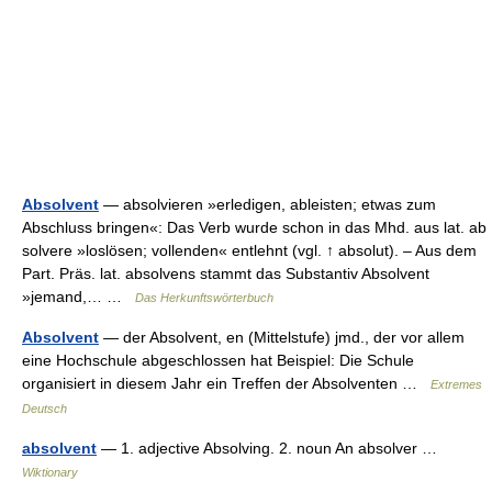
Absolvent
— absolvieren »erledigen, ableisten; etwas zum
Abschluss bringen«: Das Verb wurde schon in das Mhd. aus lat. ab
solvere »loslösen; vollenden« entlehnt (vgl. ↑ absolut). – Aus dem
Part. Präs. lat. absolvens stammt das Substantiv Absolvent
»jemand,… …
Das Herkunftswörterbuch
Absolvent
— der Absolvent, en (Mittelstufe) jmd., der vor allem
eine Hochschule abgeschlossen hat Beispiel: Die Schule
organisiert in diesem Jahr ein Treffen der Absolventen …
Extremes
Deutsch
absolvent
— 1. adjective Absolving. 2. noun An absolver …
Wiktionary