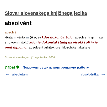
Slovar slovenskega knjižnega jezika
absolvènt
absolvènt
-ênta
in
-énta
m
(ȅ é, ẹ́)
kdor dokonča šolo:
absolventi gimnazij,
strokovnih šol //
kdor je dokončal študij na visoki šoli in je
pred diplomo:
absolvent arhitekture, filozofske fakultete
Slovar slovenskega knjižnega jezika
.
2000
.
Игры ⚽
Поможем решить контрольную работу
absolútum
absolvêntka